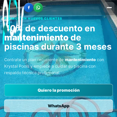
PROMOCIÓN NUEVOS CLIENTES
40% de descuento en
mantenimiento
de
piscinas durante 3 meses
Contrate un plan recurrente de
mantenimiento
con
Krystal Pools y empiece a cuidar su piscina con
respaldo técnico profesional.
Quiero la promoción
WhatsApp