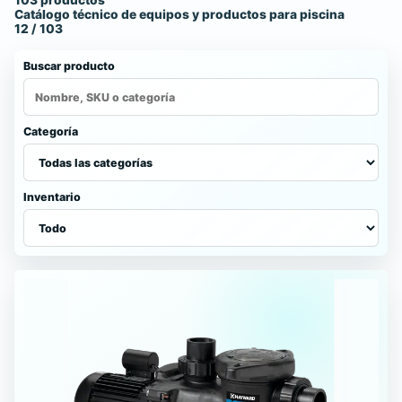
Catálogo
103 productos
Catálogo técnico de equipos y productos para piscina
de
12 / 103
productos
Buscar producto
para
piscina
Categoría
Inventario