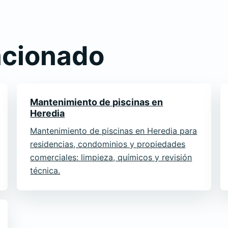
acionado
Mantenimiento de piscinas en
Heredia
Mantenimiento de piscinas en Heredia para
residencias, condominios y propiedades
comerciales: limpieza, químicos y revisión
técnica.